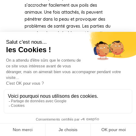
s’accrocher facilement aux poils des
animaux. Une fois attachés, ils peuvent
pénétrer dans la peau et provoquer des
problèmes de santé graves. Les parties du
corps les plus vulnérables sont les pattes,
les oreilles, les yeux et le museau. Lorsque
les épillets pénètrent dans la peau, ils
peuvent causer des abcès douloureux et
des infections qui nécessitent des soins
vétérinaires immédiats.
Les pattes des animaux sont
particulièrement exposées aux épillets
lorsqu’ils marchent ou courent dans des
zones herbeuses. Les épillets peuvent
s’infiltrer entre les coussinets des pattes,
provoquant une douleur intense et une
boiterie. Si les épillets ne sont pas enlevés
rapidement, ils peuvent migrer plus
profondément dans les tissus, entraînant